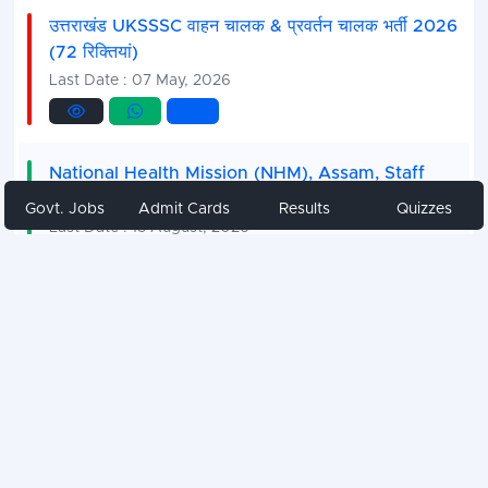
उत्तराखंड UKSSSC वाहन चालक & प्रवर्तन चालक भर्ती 2026
(72 रिक्तियां)
Last Date : 07 May, 2026
National Health Mission (NHM), Assam, Staff
Nurse Recruitment 2026 (2204 Vacancies)
Govt. Jobs
Admit Cards
Results
Quizzes
Last Date : 15 August, 2026
National Health Mission (NHM), Assam, Staff
Nurse Recruitment 2026 (2204 Vacancies)
Last Date : 15 August, 2026
Education Recruitment Directorate, Punjab P.T.I.