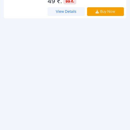
49 ₹.
99 ₹.
carefully curated प्रश्न शामिल हैं, जैसे कि
इतिहास, भूगोल, राजनीति, विज्ञान, खेल, और
View Details
Buy Now
संस्कृति। हर प्रश्न को विशेष ध्यान से चुना गया है
ताकि यह आपकी जानकारी को चुनौती दे सके और नई
जानकारी प्रदान कर सके।